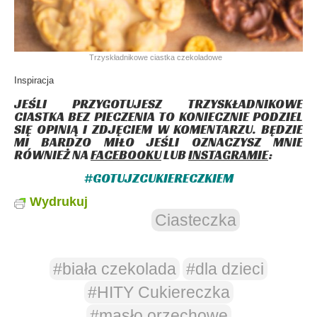
Trzyskładnikowe ciastka czekoladowe
Inspiracja
JEŚLI PRZYGOTUJESZ TRZYSKŁADNIKOWE
CIASTKA BEZ PIECZENIA TO KONIECZNIE PODZIEL
SIĘ OPINIĄ I ZDJĘCIEM W KOMENTARZU. BĘDZIE
MI BARDZO MIŁO JEŚLI OZNACZYSZ MNIE
RÓWNIEŻ NA
FACEBOOKU
LUB
INSTAGRAMIE
:
#GOTUJZCUKIERECZKIEM
Wydrukuj
Ciasteczka
#biała czekolada
#dla dzieci
#HITY Cukiereczka
#masło orzechowe