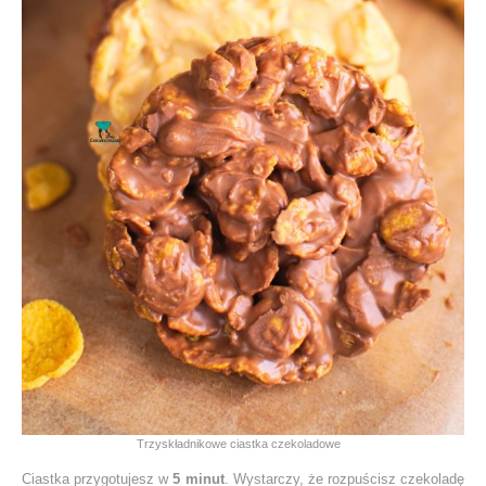
Trzyskładnikowe ciastka czekoladowe
Ciastka przygotujesz w
5 minut
. Wystarczy, że rozpuścisz czekoladę