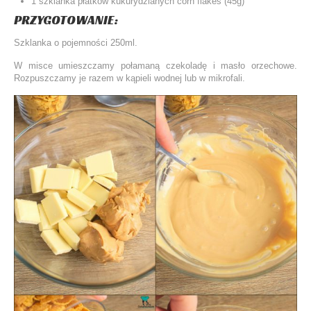
1 szklanka płatków kukurydzianych corn flakes (45g)
PRZYGOTOWANIE:
Szklanka o pojemności 250ml.
W misce umieszczamy połamaną czekoladę i masło orzechowe.
Rozpuszczamy je razem w kąpieli wodnej lub w mikrofali.