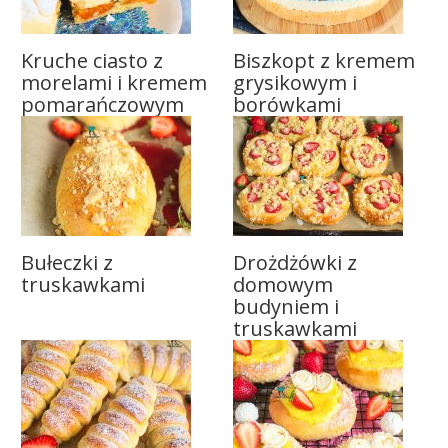
Kruche ciasto z
Biszkopt z kremem
morelami i kremem
grysikowym i
pomarańczowym
borówkami
Bułeczki z
Drożdżówki z
truskawkami
domowym
budyniem i
truskawkami