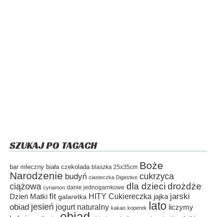
SZUKAJ PO TAGACH
Boże
bar mleczny
biała czekolada
blaszka 25x35cm
Narodzenie
cukrzyca
budyń
ciasteczka Digestive
dla dzieci
drożdże
ciążowa
danie jednogarnkowe
cynamon
fit
HITY Cukiereczka
jarski
Dzień Matki
galaretka
jajka
lato
jesień
obiad
jogurt naturalny
liczymy
kakao
koperek
obiad