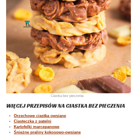
Ciastka bez pieczenia
WIĘCEJ PRZEPISÓW NA CIASTKA BEZ PIECZENIA
Orzechowe ciastka owsiane
Ciasteczka z patelni
Kartofelki marcepanowe
Śnieżne praliny kokosowo-owsiane