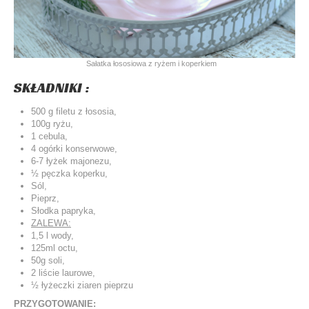
Sałatka łososiowa z ryżem i koperkiem
SKŁADNIKI :
500 g filetu z łososia,
100g ryżu,
1 cebula,
4 ogórki konserwowe,
6-7 łyżek majonezu,
½ pęczka koperku,
Sól,
Pieprz,
Słodka papryka,
ZALEWA:
1,5 l wody,
125ml octu,
50g soli,
2 liście laurowe,
½ łyżeczki ziaren pieprzu
PRZYGOTOWANIE: