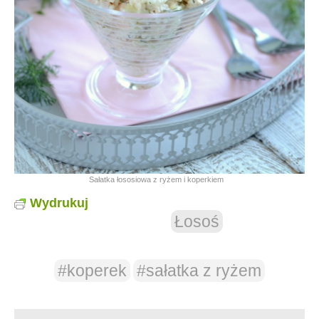
Sałatka łososiowa z ryżem i koperkiem
Wydrukuj
Łosoś
#koperek
#sałatka z ryżem