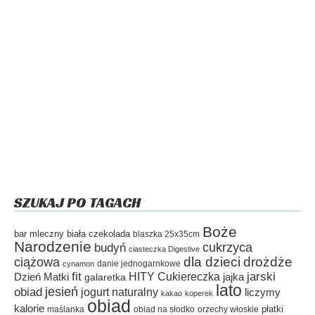
SZUKAJ PO TAGACH
Boże
bar mleczny
biała czekolada
blaszka 25x35cm
Narodzenie
cukrzyca
budyń
ciasteczka Digestive
dla dzieci
drożdże
ciążowa
danie jednogarnkowe
cynamon
fit
HITY Cukiereczka
jarski
Dzień Matki
galaretka
jajka
lato
jesień
obiad
jogurt naturalny
liczymy
kakao
koperek
obiad
kalorie
płatki
maślanka
obiad na słodko
orzechy włoskie