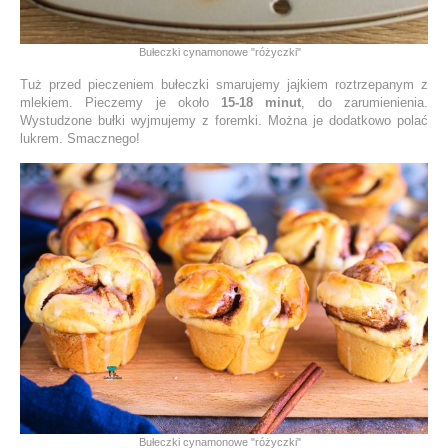
Bułeczki cynamonowe "różyczki"
Tuż przed pieczeniem bułeczki smarujemy jajkiem roztrzepanym z
mlekiem. Pieczemy je około
15-18 minut
, do zarumienienia.
Wystudzone bułki wyjmujemy z foremki. Można je dodatkowo polać
lukrem. Smacznego!
Bułeczki cynamonowe "różyczki"