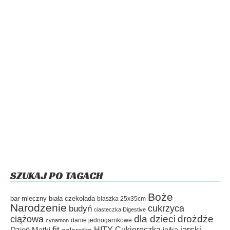
SZUKAJ PO TAGACH
Boże
bar mleczny
biała czekolada
blaszka 25x35cm
Narodzenie
cukrzyca
budyń
ciasteczka Digestive
dla dzieci
drożdże
ciążowa
danie jednogarnkowe
cynamon
fit
HITY Cukiereczka
jarski