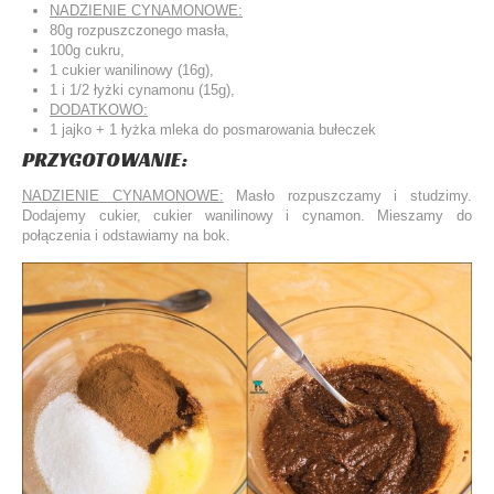
NADZIENIE CYNAMONOWE:
80g rozpuszczonego masła,
100g cukru,
1 cukier wanilinowy (16g),
1 i 1/2 łyżki cynamonu (15g),
DODATKOWO:
1 jajko + 1 łyżka mleka do posmarowania bułeczek
PRZYGOTOWANIE:
NADZIENIE CYNAMONOWE:
Masło rozpuszczamy i studzimy.
Dodajemy cukier, cukier wanilinowy i cynamon. Mieszamy do
połączenia i odstawiamy na bok.