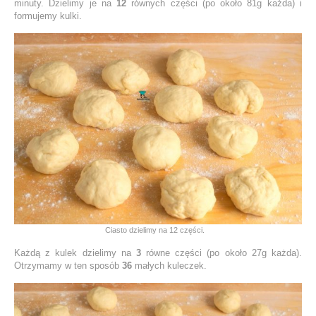
minuty. Dzielimy je na
12
równych części (po około 81g każda) i
formujemy kulki.
Ciasto dzielimy na 12 części.
Każdą z kulek dzielimy na
3
równe części (po około 27g każda).
Otrzymamy w ten sposób
36
małych kuleczek.