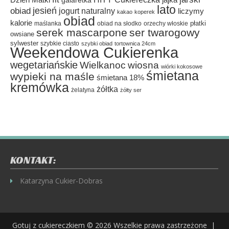
Dzień Matki
galaretka
jajka
lato
jesień
obiad
jogurt naturalny
liczymy
kakao
koperek
obiad
kalorie
płatki
maślanka
obiad na słodko
orzechy włoskie
serek mascarpone
ser twarogowy
owsiane
sylwester
szybkie ciasto
szybki obiad
tortownica 24cm
Weekendowa Cukierenka
wegetariańskie
Wielkanoc
wiosna
wiórki kokosowe
śmietana
wypieki na maśle
śmietana 18%
kremówka
żółtka
żelatyna
żółty ser
KONTAKT:
Katarzyna Cukier-Dobras
Gotuj z cukiereczkiem
© 2026 Wszelkie prawa zastrzeżone |