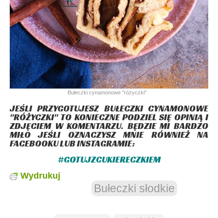
Bułeczki cynamonowe "różyczki"
JEŚLI PRZYGOTUJESZ BUŁECZKI CYNAMONOWE
"RÓŻYCZKI" TO KONIECZNE PODZIEL SIĘ OPINIĄ I
ZDJĘCIEM W KOMENTARZU. BĘDZIE MI BARDZO
MIŁO JEŚLI OZNACZYSZ MNIE RÓWNIEŻ NA
FACEBOOKU
LUB
INSTAGRAMIE
:
#GOTUJZCUKIERECZKIEM
Wydrukuj
Bułeczki słodkie