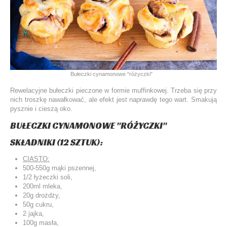
Bułeczki cynamonowe "różyczki"
Rewelacyjne bułeczki pieczone w formie muffinkowej. Trzeba się przy
nich troszkę nawałkować, ale efekt jest naprawdę tego wart. Smakują
pysznie i cieszą oko.
BUŁECZKI CYNAMONOWE "RÓŻYCZKI"
SKŁADNIKI (12 SZTUK):
CIASTO:
500-550g mąki pszennej,
1/2 łyżeczki soli,
200ml mleka,
20g drożdży,
50g cukru,
2 jajka,
100g masła,