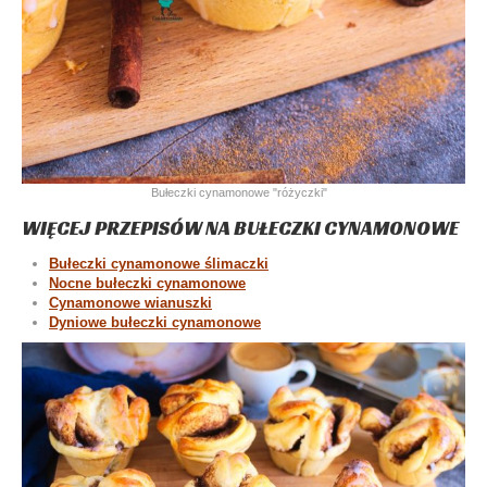
Bułeczki cynamonowe "różyczki"
WIĘCEJ PRZEPISÓW NA BUŁECZKI CYNAMONOWE
Bułeczki cynamonowe ślimaczki
Nocne bułeczki cynamonowe
Cynamonowe wianuszki
Dyniowe bułeczki cynamonowe