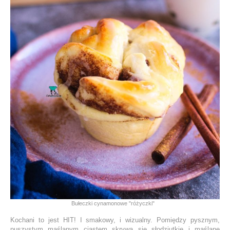
Bułeczki cynamonowe "różyczki"
Kochani to jest HIT! I smakowy, i wizualny. Pomiędzy pysznym,
puszystym maślanym ciastem skrywa się słodziutkie i maślane