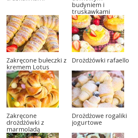
budyniem i
truskawkami
Zakręcone bułeczki z
Drożdżówki rafaello
kremem Lotus
Zakręcone
Drożdżowe rogaliki
drożdżówki z
jogurtowe
marmoladą