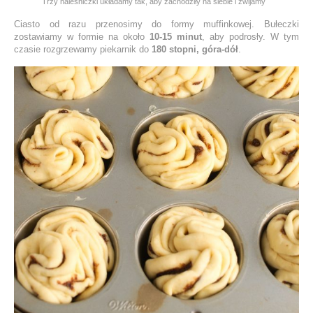
Trzy naleśniczki układamy tak, aby zachodziły na siebie i zwijamy
Ciasto od razu przenosimy do formy muffinkowej. Bułeczki
zostawiamy w formie na około
10-15 minut
, aby podrosły. W tym
czasie rozgrzewamy piekarnik do
180 stopni, góra-dół
.