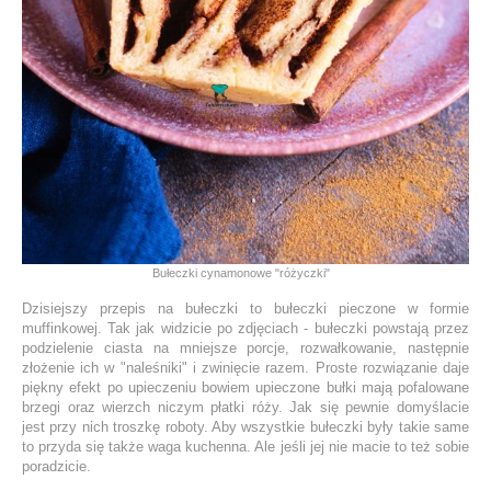
Bułeczki cynamonowe "różyczki"
Dzisiejszy przepis na bułeczki to bułeczki pieczone w formie
muffinkowej. Tak jak widzicie po zdjęciach - bułeczki powstają przez
podzielenie ciasta na mniejsze porcje, rozwałkowanie, następnie
złożenie ich w "naleśniki" i zwinięcie razem. Proste rozwiązanie daje
piękny efekt po upieczeniu bowiem upieczone bułki mają pofalowane
brzegi oraz wierzch niczym płatki róży. Jak się pewnie domyślacie
jest przy nich troszkę roboty. Aby wszystkie bułeczki były takie same
to przyda się także waga kuchenna. Ale jeśli jej nie macie to też sobie
poradzicie.