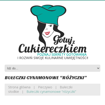
I ROZWIŃ SWOJE KULINARNE UMIEJĘTNOŚCI!
BUŁECZKI CYNAMONOWE “RÓŻYCZKI”
Strona główna
Pieczywo
Bułeczki
słodkie
Bułeczki cynamonowe “różyczki”