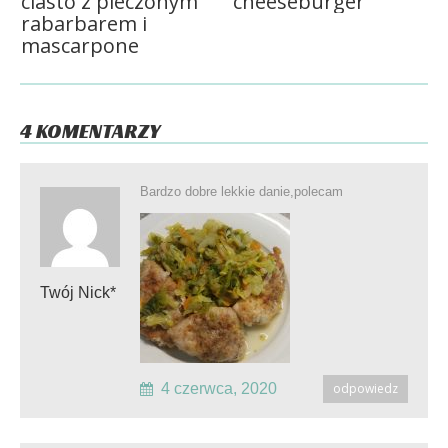
ciasto z pieczonym
cheeseburger
rabarbarem i
mascarpone
4 KOMENTARZY
Bardzo dobre lekkie danie,polecam
Twój Nick*
4 czerwca, 2020
odpowiedz