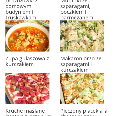
Drożdżówki z
Muffinki ze
domowym
szparagami,
budyniem i
boczkiem i
truskawkami
parmezanem
Zupa gulaszowa z
Makaron orzo ze
kurczakiem
szparagami i
kurczakiem
Kruche maślane
Pieczony placek a’la