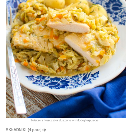
Fileciki z kurczaka duszone w młodej kapuście
SKŁADNIKI (4 porcje):