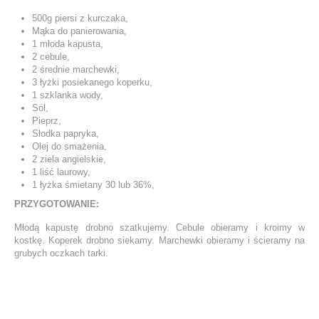
500g piersi z kurczaka,
Mąka do panierowania,
1 młoda kapusta,
2 cebule,
2 średnie marchewki,
3 łyżki posiekanego koperku,
1 szklanka wody,
Sól,
Pieprz,
Słodka papryka,
Olej do smażenia,
2 ziela angielskie,
1 liść laurowy,
1 łyżka śmietany 30 lub 36%,
PRZYGOTOWANIE:
Młodą kapustę drobno szatkujemy. Cebule obieramy i kroimy w
kostkę. Koperek drobno siekamy. Marchewki obieramy i ścieramy na
grubych oczkach tarki.