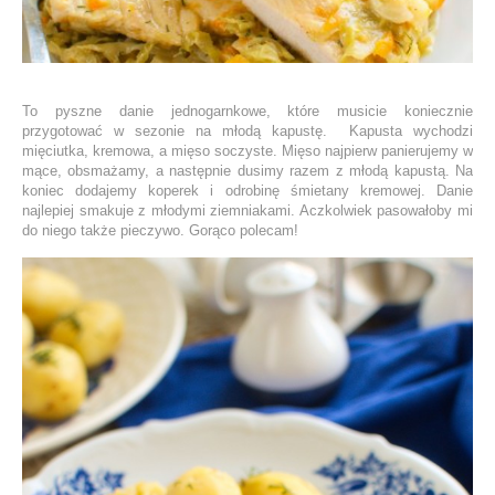
To pyszne danie jednogarnkowe, które musicie koniecznie
przygotować w sezonie na młodą kapustę. Kapusta wychodzi
mięciutka, kremowa, a mięso soczyste. Mięso najpierw panierujemy w
mące, obsmażamy, a następnie dusimy razem z młodą kapustą. Na
koniec dodajemy koperek i odrobinę śmietany kremowej. Danie
najlepiej smakuje z młodymi ziemniakami. Aczkolwiek pasowałoby mi
do niego także pieczywo. Gorąco polecam!