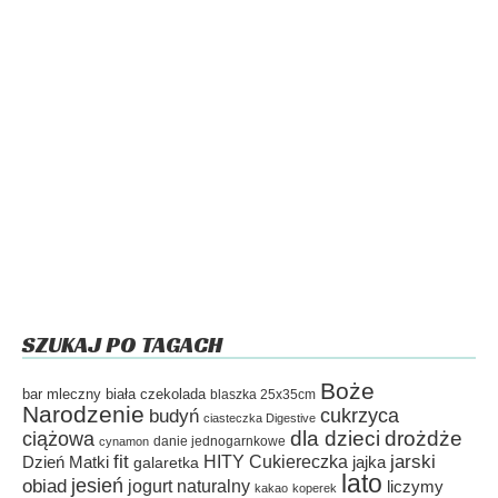
SZUKAJ PO TAGACH
Boże
bar mleczny
biała czekolada
blaszka 25x35cm
Narodzenie
cukrzyca
budyń
ciasteczka Digestive
dla dzieci
drożdże
ciążowa
danie jednogarnkowe
cynamon
fit
HITY Cukiereczka
jarski
Dzień Matki
galaretka
jajka
lato
jesień
obiad
jogurt naturalny
liczymy
kakao
koperek