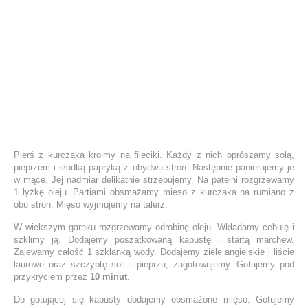
Pierś z kurczaka kroimy na fileciki. Każdy z nich oprószamy solą,
pieprzem i słodką papryką z obydwu stron. Następnie panierujemy je
w mące. Jej nadmiar delikatnie strzepujemy. Na patelni rozgrzewamy
1 łyżkę oleju. Partiami obsmażamy mięso z kurczaka na rumiano z
obu stron. Mięso wyjmujemy na talerz.
W większym garnku rozgrzewamy odrobinę oleju. Wkładamy cebulę i
szklimy ją. Dodajemy poszatkowaną kapustę i startą marchew.
Zalewamy całość 1 szklanką wody. Dodajemy ziele angielskie i liście
laurowe oraz szczyptę soli i pieprzu, zagotowujemy. Gotujemy pod
przykryciem przez
10 minut
.
Do gotującej się kapusty dodajemy obsmażone mięso. Gotujemy