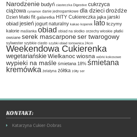
Narodzenie
cukrzyca
budyń
ciasteczka Digestive
dla dzieci
drożdże
ciążowa
danie jednogarnkowe
cynamon
fit
HITY Cukiereczka
jarski
Dzień Matki
galaretka
jajka
lato
jesień
obiad
jogurt naturalny
liczymy
kakao
koperek
obiad
kalorie
płatki
maślanka
obiad na słodko
orzechy włoskie
serek mascarpone
ser twarogowy
owsiane
sylwester
szybkie ciasto
szybki obiad
tortownica 24cm
Weekendowa Cukierenka
wegetariańskie
Wielkanoc
wiosna
wiórki kokosowe
śmietana
wypieki na maśle
śmietana 18%
kremówka
żółtka
żelatyna
żółty ser
KONTAKT:
Katarzyna Cukier-Dobras