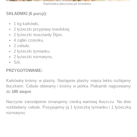
Karkówka pieczona po kreolsku
SKŁADNIKI (6 porcji):
1 kg karkówki,
2 łyżeczki przyprawy kreolskiej,
2 łyżeczki musztardy Dijon,
4 ząbki czosnku,
2 cebule,
2 łyżeczki tymianku,
2 łyżeczki rozmarynu,
Sól,
PRZYGOTOWANIE:
Karkówkę kroimy w plastry. Następnie plastry mięsa lekko rozbijamy
tłuczkiem. Cebule obieramy i kroimy w piórka. Piekarnik nagrzewamy
do
180 stopni
.
Naczynie żaroodporne smarujemy cienką warstwą tłuszczu. Na dnie
rozkładamy cebule. Posypujemy ją 1 łyżeczką tymianku i 1 łyżeczką
rozmarynu.