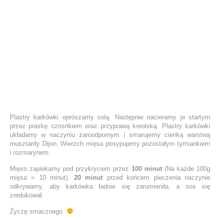
Plastry karkówki oprószamy solą. Następnie nacieramy je startym
przez praskę czosnkiem oraz przyprawą kreolską. Plastry karkówki
układamy w naczyniu żaroodpornym i smarujemy cienką warstwą
musztardy Dijon. Wierzch mięsa posypujemy pozostałym tymiankiem
i rozmarynem.
Mięso zapiekamy pod przykryciem przez
100 minut
(Na każde 100g
mięsa = 10 minut).
20 minut
przed końcem pieczenia naczynie
odkrywamy, aby karkówka ładnie się zarumieniła, a sos się
zredukował.
Życzę smacznego