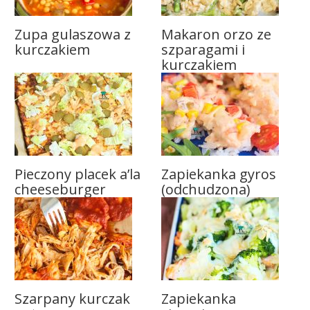
Zupa gulaszowa z
Makaron orzo ze
kurczakiem
szparagami i
kurczakiem
Pieczony placek a’la
Zapiekanka gyros
cheeseburger
(odchudzona)
Szarpany kurczak
Zapiekanka