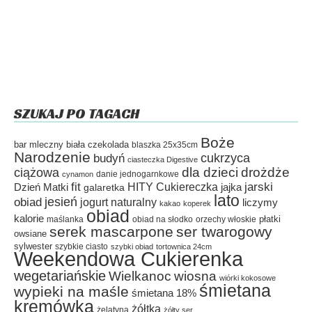
SZUKAJ PO TAGACH
Boże
bar mleczny
biała czekolada
blaszka 25x35cm
Narodzenie
cukrzyca
budyń
ciasteczka Digestive
dla dzieci
drożdże
ciążowa
danie jednogarnkowe
cynamon
fit
HITY Cukiereczka
jarski
Dzień Matki
galaretka
jajka
lato
jesień
obiad
jogurt naturalny
liczymy
kakao
koperek
obiad
kalorie
płatki
maślanka
obiad na słodko
orzechy włoskie
serek mascarpone
ser twarogowy
owsiane
sylwester
szybkie ciasto
szybki obiad
tortownica 24cm
Weekendowa Cukierenka
wegetariańskie
Wielkanoc
wiosna
wiórki kokosowe
śmietana
wypieki na maśle
śmietana 18%
kremówka
żółtka
żelatyna
żółty ser