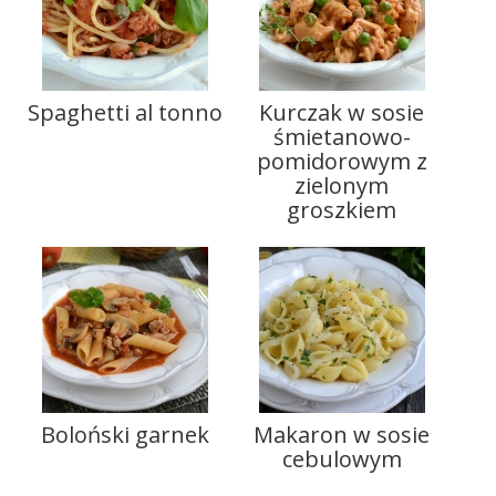
Spaghetti al tonno
Kurczak w sosie
śmietanowo-
pomidorowym z
zielonym
groszkiem
Boloński garnek
Makaron w sosie
cebulowym