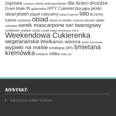
dla dzieci
drożdże
ciążowa
danie jednogarnkowe
cynamon
fit
HITY Cukiereczka
jarski
Dzień Matki
galaretka
jajka
lato
jesień
obiad
jogurt naturalny
liczymy
kakao
koperek
obiad
kalorie
płatki
maślanka
obiad na słodko
orzechy włoskie
serek mascarpone
ser twarogowy
owsiane
sylwester
szybkie ciasto
szybki obiad
tortownica 24cm
Weekendowa Cukierenka
wegetariańskie
Wielkanoc
wiosna
wiórki kokosowe
śmietana
wypieki na maśle
śmietana 18%
kremówka
żółtka
żelatyna
żółty ser
KONTAKT:
Katarzyna Cukier-Dobras