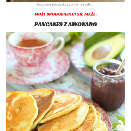
Jogurtowe placuszki z cukinii na słodko
MOŻE SPODOBAJĄ CI SIĘ TAKŻE:
PANCAKES Z AWOKADO