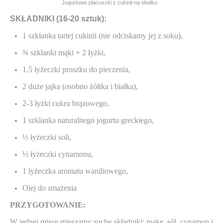
Jogurtowe placuszki z cukinii na słodko
SKŁADNIKI (16-20 sztuk):
1 szklanka tartej cukinii (nie odciskamy jej z soku),
¾ szklanki mąki + 2 łyżki,
1,5 łyżeczki proszku do pieczenia,
2 duże jajka (osobno żółtka i białka),
2-3 łyżki cukru brązowego,
1 szklanka naturalnego jogurtu greckiego,
½ łyżeczki soli,
½ łyżeczki cynamonu,
1 łyżeczka aromatu waniliowego,
Olej do smażenia
PRZYGOTOWANIE:
W jednej misce mieszamy suche składniki: mąkę, sól, cynamon i