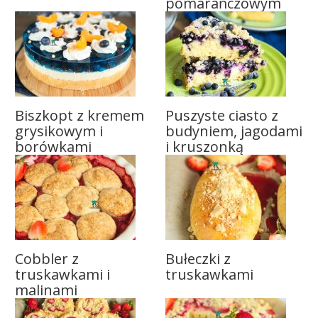
pomarańczowym
Biszkopt z kremem
Puszyste ciasto z
grysikowym i
budyniem, jagodami
borówkami
i kruszonką
Cobbler z
Bułeczki z
truskawkami i
truskawkami
malinami