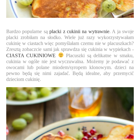
Bardzo popularne są
placki z cukinii na wytrawnie
. A ja swoje
placki zrobiłam na słodko. Wiele już razy wykorzystywałam
cukinię w ciastach więc pomyślałam czemu nie w placuszkach?
Zresztą zobaczcie sami jak sprawdza się cukinia w wypiekach -
CIASTA CUKINIOWE
Placuszki są delikatne w smaku,
cukinia w ogóle nie jest wyczuwalna. Możemy je podawać z
owocami lub polane miodem/syropem klonowym. dzieci na
pewno będą się nimi zajadać. Będą idealne, aby przemycić
dzieciom cukinię.